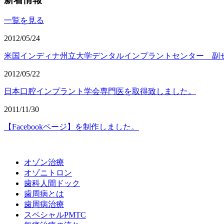
一覧を見る
2012/05/24
米国インディナ州立大学デンタルインプラントセンター 副
2012/05/22
日本口腔インプラント学会専門医を取得致しました。
2011/11/30
【Facebookページ】を制作しました。
オゾン治療
オゾニトロン
歯科人間ドック
歯周病とは
歯周病治療
スペシャルPMTC