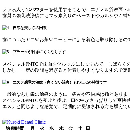
フッ素入りのパウダーを使用することで、エナメル質表面へ
歯質の強化洗浄後にもフッ素入りのペーストやカルシウム補
歯についたヤニやお茶やコーヒーによる着色も取り除けるの
スペシャルPMTCで歯面をツルツルにしますので、しばらく
しかし、一定の期間を過ぎると付着しやすくなりますので定期
一般的なむし歯の治療のように、痛みや不快感は殆どありま
スペシャルPMTCを受けた後は、口の中がさっぱりして爽快
エステと同じような感覚で、定期的に受診される方も増えて
診療時間
月
火
水
木
金
土
日