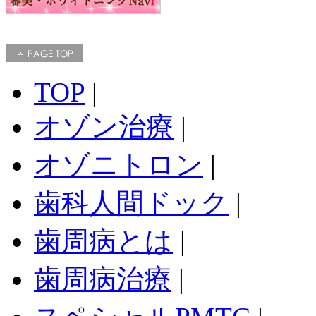
TOP
|
オゾン治療
|
オゾニトロン
|
歯科人間ドック
|
歯周病とは
|
歯周病治療
|