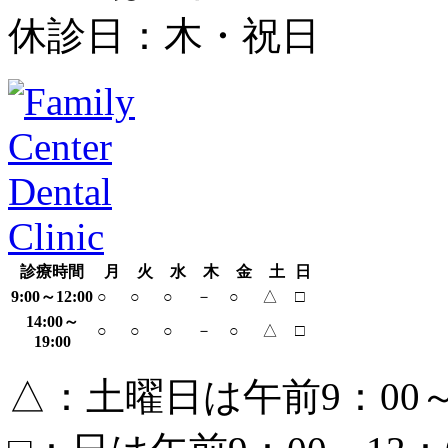
休診日：木・祝日
診療時間
月
火
水
木
金
土
日
9:00～12:00
○
○
○
－
○
△
□
14:00～
○
○
○
－
○
△
□
19:00
△：土曜日は午前9：00～1