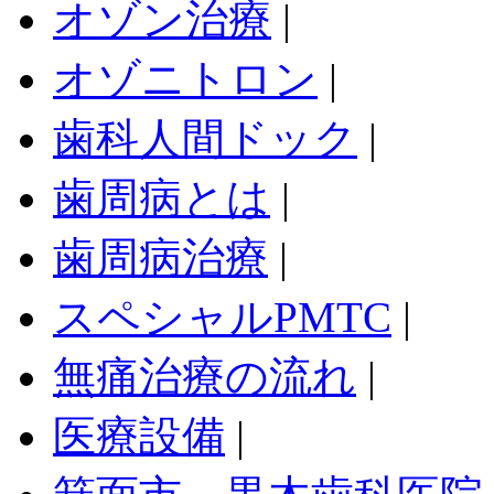
オゾン治療
|
オゾニトロン
|
歯科人間ドック
|
歯周病とは
|
歯周病治療
|
スペシャルPMTC
|
無痛治療の流れ
|
医療設備
|