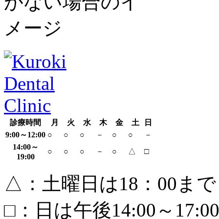
診療時間
月
火
水
木
金
土
日
9:00～12:00
○
○
○
－
○
○
－
14:00～
○
○
○
－
○
△
□
19:00
△：土曜日は18：00まで
□：日は午後
14:00
～
17:0