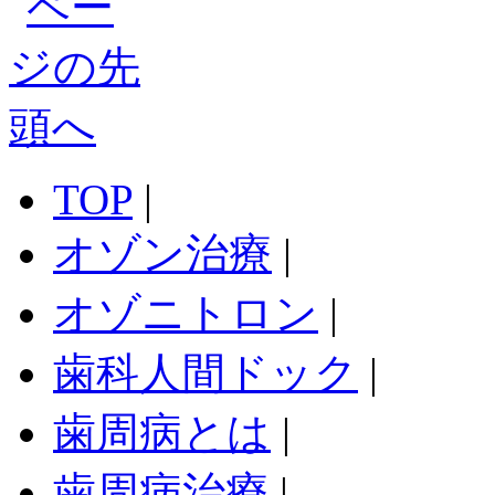
TOP
|
オゾン治療
|
オゾニトロン
|
歯科人間ドック
|
歯周病とは
|
歯周病治療
|